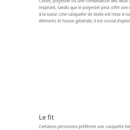
Coton, polyester ou une combinaison des deux ?
respirant, tandis que le polyester peut offrir une 
à la sueur. Une casquette de skate est mise à rud
éléments et l’usure générale, il est crucial d’opt
Le fit
Certaines personnes préfèrent une casquette bie